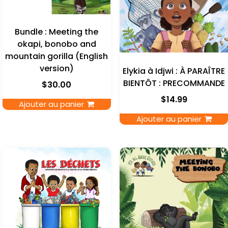
Bundle : Meeting the
okapi, bonobo and
mountain gorilla (English
version)
Elykia à Idjwi : À PARAÎTRE
BIENTÔT : PRECOMMANDE
$
30.00
$
14.99
Ajouter au panier
Ajouter au panier