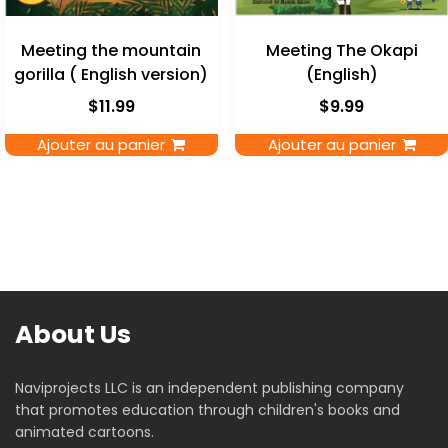
Meeting the mountain
Meeting The Okapi
gorilla ( English version)
(English)
$
11.99
$
9.99
Ajouter au panier
Ajouter au panier
About Us
Naviprojects LLC is an independent publishing company
that promotes education through children's books and
animated cartoons.