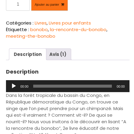
q
Ajouter au panier
u
a
n
Catégories :
Livres
,
Livres pour enfants
t
Étiquette :
bonobo
,
la-rencontre-du-bonobo
,
i
meeting-the-bonobo
t
é
d
Description
Avis (1)
e
À
Description
l
a
L
R
00:00
00:00
e
e
Dans la forêt tropicale du bassin du Congo, en
c
n
République démocratique du Congo, on trouve ce
t
c
singe que l’on peut prendre pour un chimpanzé. Mais
e
o
qui est-il vraiment ? Comment vit-il? De quoi se
u
n
nourrit-il? Nous vous invitons à le découvrir en lisant “A
r
t
la rencontre du bonobo”, 2e livre éducatif de notre
a
r