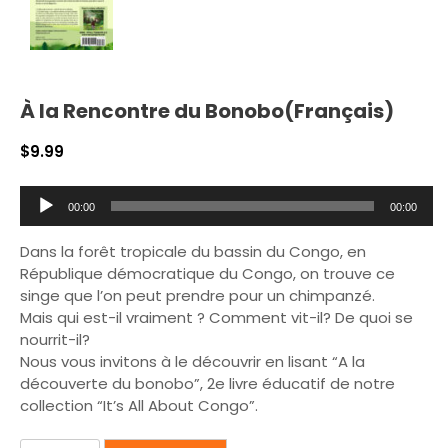
À la Rencontre du Bonobo(Français)
$
9.99
L
00:00
00:00
e
c
Dans la forêt tropicale du bassin du Congo, en
t
République démocratique du Congo, on trouve ce
e
singe que l’on peut prendre pour un chimpanzé.
u
Mais qui est-il vraiment ? Comment vit-il? De quoi se
r
nourrit-il?
a
Nous vous invitons à le découvrir en lisant “A la
u
découverte du bonobo”, 2e livre éducatif de notre
d
collection “It’s All About Congo”.
i
o