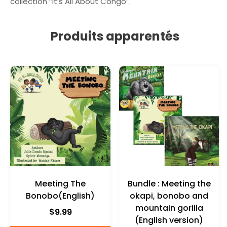
collection “It’s All About Congo”.
u
e
d
d
i
u
Produits apparentés
o
B
o
n
o
b
o
(
F
r
a
n
ç
a
Meeting The
Bundle : Meeting the
i
Bonobo(English)
okapi, bonobo and
s
mountain gorilla
)
$
9.99
(English version)