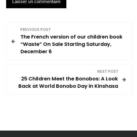
N
PREVIOUS POST
The French version of our children book
a
“Waste” On Sale Starting Saturday,
December 6
v
i
NEXT POST
25 Children Meet the Bonobos: A Look
g
Back at World Bonobo Day in Kinshasa
a
t
i