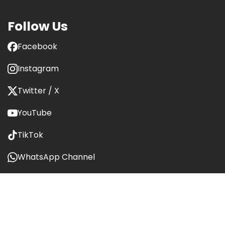
c
l
Follow Us
e
Facebook
Instagram
Twitter / X
YouTube
TikTok
WhatsApp Channel