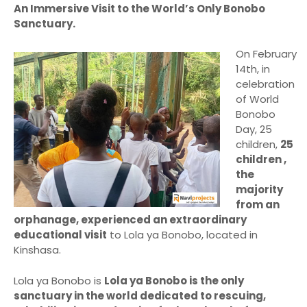
An Immersive Visit to the World’s Only Bonobo
Sanctuary.
On February
14th, in
celebration
of World
Bonobo
Day, 25
children,
25
children ,
the
majority
from an
orphanage, experienced an extraordinary
educational visit
to Lola ya Bonobo, located in
Kinshasa.
Lola ya Bonobo is
Lola ya Bonobo is the only
sanctuary in the world dedicated to rescuing,