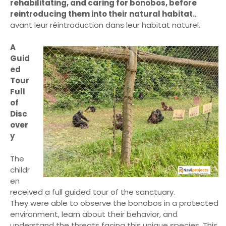
rehabilitating, and caring for bonobos, before
reintroducing them into their natural habitat.
,
avant leur réintroduction dans leur habitat naturel.
A
Guid
ed
Tour
Full
of
Disc
over
y
The
childr
en
received a full guided tour of the sanctuary.
They were able to observe the bonobos in a protected
environment, learn about their behavior, and
understand the threats facing this unique species. This