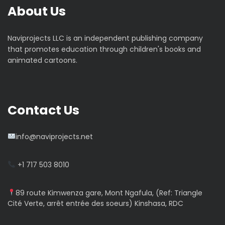
o
About Us
n
Naviprojects LLC is an independent publishing company
d
that promotes education through children's books and
animated cartoons.
e
l
Contact Us
’
a
info@naviprojects.net
r
+1 717 503 8010
t
89 route Kimwenza gare, Mont Ngafula, (Ref: Triangle
i
Cité Verte, arrêt entrée des soeurs) Kinshasa, RDC