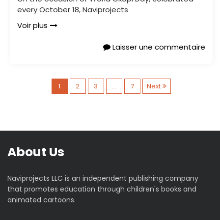
every October 18, Naviprojects
Voir plus
Laisser une commentaire
P
1
2
3
…
7
Next
a
g
About Us
i
n
Naviprojects LLC is an independent publishing company
that promotes education through children's books and
a
animated cartoons.