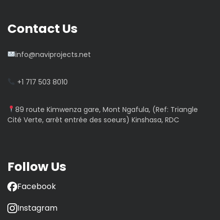
t
i
Contact Us
o
info@naviprojects.net
n
+1 717 503 8010
d
e
89 route Kimwenza gare, Mont Ngafula, (Ref: Triangle
Cité Verte, arrêt entrée des soeurs) Kinshasa, RDC
s
p
Follow Us
u
Facebook
b
Instagram