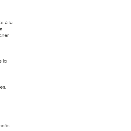
ts à la
ur
cher
 la
es,
accès