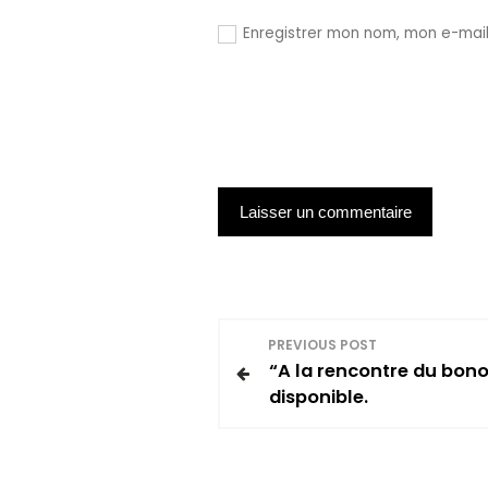
Enregistrer mon nom, mon e-mail
N
PREVIOUS POST
“A la rencontre du bono
a
disponible.
v
i