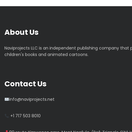
g
a
About Us
t
Naviprojects LLC is an independent publishing company that
i
children's books and animated cartoons.
o
n
Contact Us
d
info@naviprojects.net
e
+1 717 503 8010
l