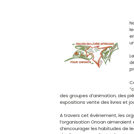
Na
le
en
u
Le
d
pr
C
“c
des groupes d’animation, des pi
expositions vente des livres et j
A travers cet événement, les orga
l’organisation Onoan aimeraient en
d’encourager les habitudes de lec