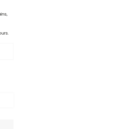
ins,
ours.