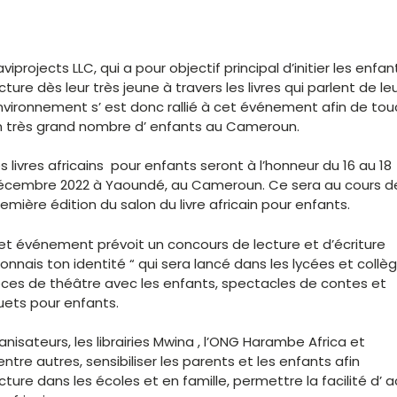
viprojects LLC, qui a pour objectif principal d’initier les enfan
cture dès leur très jeune à travers les livres qui parlent de le
vironnement s’ est donc rallié à cet événement afin de tou
n très grand nombre d’ enfants au Cameroun.
s livres africains pour enfants seront à l’honneur du 16 au 18
écembre 2022 à Yaoundé, au Cameroun. Ce sera au cours de
emière édition du salon du livre africain pour enfants.
et événement prévoit un concours de lecture et d’écriture
onnais ton identité “ qui sera lancé dans les lycées et collèg
èces de théâtre avec les enfants, spectacles de contes et
ouets pour enfants.
nisateurs, les librairies Mwina , l’ONG Harambe Africa et
tre autres, sensibiliser les parents et les enfants afin
ture dans les écoles et en famille, permettre la facilité d’ 