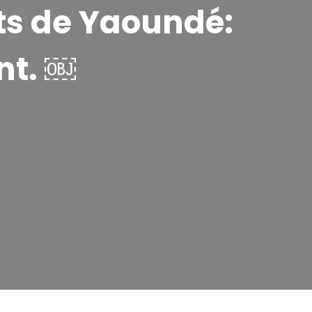
nts de Yaoundé:
nt. ￼