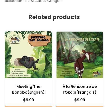
collection “It’s All About Congo”.
y
F
e
r
r
a
Related products
n
ç
a
i
s
)
q
u
a
n
t
i
t
Meeting The
À la Rencontre de
y
Bonobo(English)
l’Okapi(Français)
$
9.99
$
9.99