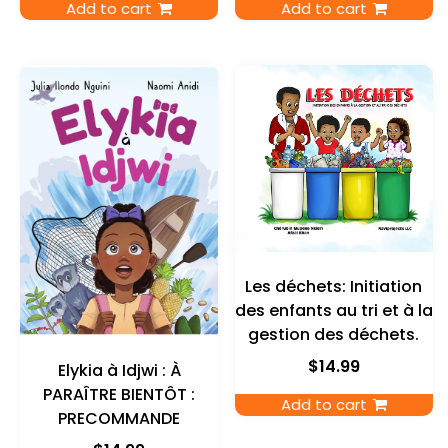
Add to cart
Add to cart
Les déchets: Initiation
des enfants au tri et à la
gestion des déchets.
$
14.99
Elykia à Idjwi : À
PARAÎTRE BIENTÔT :
Add to cart
PRECOMMANDE