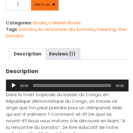
À
Add to cart
l
a
R
Categories:
Books
,
Children Books
e
Tags:
bonobo
,
la-rencontre-du-bonobo
,
meeting-the-
n
bonobo
c
o
n
Description
Reviews (1)
t
r
Description
e
d
A
u
00:00
00:00
u
B
Dans la forêt tropicale du bassin du Congo, en
d
o
République démocratique du Congo, on trouve ce
i
n
singe que l’on peut prendre pour un chimpanzé. Mais
o
o
qui est-il vraiment ? Comment vit-il? De quoi se
P
b
nourrit-il? Nous vous invitons à le découvrir en lisant “A
l
o
la rencontre du bonobo”, 2e livre éducatif de notre
a
(