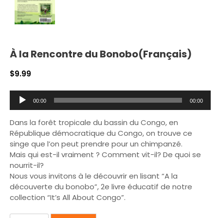
À la Rencontre du Bonobo(Français)
$
9.99
A
00:00
00:00
u
d
Dans la forêt tropicale du bassin du Congo, en
i
République démocratique du Congo, on trouve ce
o
singe que l’on peut prendre pour un chimpanzé.
P
Mais qui est-il vraiment ? Comment vit-il? De quoi se
l
nourrit-il?
a
Nous vous invitons à le découvrir en lisant “A la
y
découverte du bonobo”, 2e livre éducatif de notre
e
collection “It’s All About Congo”.
r